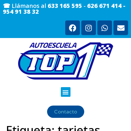
☎ Llámanos al
633 165 595
-
626 671 414 -
954 91 38 32
Contacto
Etiqueta:
tarjetas